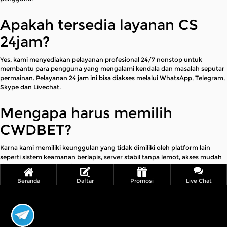
Apakah tersedia layanan CS
24jam?
Yes, kami menyediakan pelayanan profesional 24/7 nonstop untuk
membantu para pengguna yang mengalami kendala dan masalah seputar
permainan. Pelayanan 24 jam ini bisa diakses melalui WhatsApp, Telegram,
Skype dan Livechat.
Mengapa harus memilih
CWDBET?
Karna kami memiliki keunggulan yang tidak dimiliki oleh platform lain
seperti sistem keamanan berlapis, server stabil tanpa lemot, akses mudah
tidak ribet, layanan profesional dan mengutamakan kenyamanan seluruh
pemain.
Beranda
Daftar
Promosi
Live Chat
Licensed