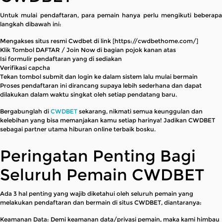
Untuk mulai pendaftaran, para pemain hanya perlu mengikuti beberapa
langkah dibawah ini:
Mengakses situs resmi Cwdbet di link [https://cwdbethome.com/]
Klik Tombol DAFTAR / Join Now di bagian pojok kanan atas
Isi formulir pendaftaran yang di sediakan
Verifikasi capcha
Tekan tombol submit dan login ke dalam sistem lalu mulai bermain
Proses pendaftaran ini dirancang supaya lebih sederhana dan dapat
dilakukan dalam waktu singkat oleh setiap pendatang baru.
Bergabunglah di
CWDBET
sekarang, nikmati semua keunggulan dan
kelebihan yang bisa memanjakan kamu setiap harinya! Jadikan CWDBET
sebagai partner utama hiburan online terbaik bosku.
Peringatan Penting Bagi
Seluruh Pemain CWDBET
Ada 3 hal penting yang wajib diketahui oleh seluruh pemain yang
melakukan pendaftaran dan bermain di situs CWDBET, diantaranya:
Keamanan Data: Demi keamanan data/privasi pemain, maka kami himbau