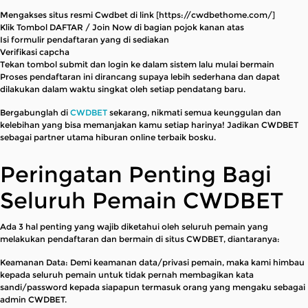
Mengakses situs resmi Cwdbet di link [https://cwdbethome.com/]
Klik Tombol DAFTAR / Join Now di bagian pojok kanan atas
Isi formulir pendaftaran yang di sediakan
Verifikasi capcha
Tekan tombol submit dan login ke dalam sistem lalu mulai bermain
Proses pendaftaran ini dirancang supaya lebih sederhana dan dapat
dilakukan dalam waktu singkat oleh setiap pendatang baru.
Bergabunglah di
CWDBET
sekarang, nikmati semua keunggulan dan
kelebihan yang bisa memanjakan kamu setiap harinya! Jadikan CWDBET
sebagai partner utama hiburan online terbaik bosku.
Peringatan Penting Bagi
Seluruh Pemain CWDBET
Ada 3 hal penting yang wajib diketahui oleh seluruh pemain yang
melakukan pendaftaran dan bermain di situs CWDBET, diantaranya:
Keamanan Data: Demi keamanan data/privasi pemain, maka kami himbau
kepada seluruh pemain untuk tidak pernah membagikan kata
sandi/password kepada siapapun termasuk orang yang mengaku sebagai
admin CWDBET.