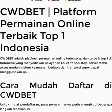
CWDBET | Platform
Permainan Online
Terbaik Top 1
Indonesia
CWDBET adalah platform permainan online terlengkap dan terbaik top 1 di
Indonesia yang menyediakan pelayanan CS 24/7 non stop, server stabil,
akses mudah, sistem keamanan berlapis dan transaksi super cepat
menggunakan QRIS.
Cara Mudah Daftar di
CWDBET
Untuk mulai pendaftaran, para pemain hanya perlu mengikuti beberapa
langkah dibawah ini: