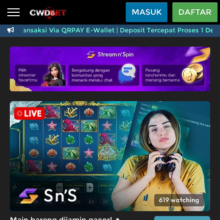
Beranda
MASUK
DAFTAR
Transaksi Via QRPAY E-Wallet | Deposit Tercepat Proses 1 Deti
Sports
BARU
PROMO
Live Casino
BARU
IDNPoker
BARU
Slots
PROMO
IDNLIVE
BARU
Stream N Spin
Arcade
PROMO
Table Games
Lottery
BARU
PROMO
IDNRaffle
Main bareng dijamin gacor! 🔥