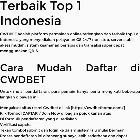
Terbaik Top 1
Indonesia
CWDBET adalah platform permainan online terlengkap dan terbaik top 1 di
Indonesia yang menyediakan pelayanan CS 24/7 non stop, server stabil,
akses mudah, sistem keamanan berlapis dan transaksi super cepat
menggunakan QRIS.
Cara Mudah Daftar di
CWDBET
Untuk mulai pendaftaran, para pemain hanya perlu mengikuti beberapa
langkah dibawah ini:
Mengakses situs resmi Cwdbet di link [https://cwdbethome.com/]
Klik Tombol DAFTAR / Join Now di bagian pojok kanan atas
Isi formulir pendaftaran yang di sediakan
Verifikasi capcha
Tekan tombol submit dan login ke dalam sistem lalu mulai bermain
Proses pendaftaran ini dirancang supaya lebih sederhana dan dapat