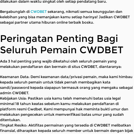
dilakukan dalam waktu singkat oleh setiap pendatang baru.
Bergabunglah di
CWDBET
sekarang, nikmati semua keunggulan dan
kelebihan yang bisa memanjakan kamu setiap harinya! Jadikan CWDBET
sebagai partner utama hiburan online terbaik bosku.
Peringatan Penting Bagi
Seluruh Pemain CWDBET
Ada 3 hal penting yang wajib diketahui oleh seluruh pemain yang
melakukan pendaftaran dan bermain di situs CWDBET, diantaranya:
Keamanan Data: Demi keamanan data/privasi pemain, maka kami himbau
kepada seluruh pemain untuk tidak pernah membagikan kata
sandi/password kepada siapapun termasuk orang yang mengaku sebagai
admin CWDBET.
Kebijakan Usia: Pastikan usia kamu telah memenuhi batas usia legal
minimal 18 tahun keatas sebelum kamu melakukan pendaftaran di
platform resmi Cwdbet. Kami mempunyai hak meminta bukti umur dan
melakukan pengecekan untuk memverifikasi batas umur yang sudah
ditentukan.
Tingkat Resiko: Aktifitas permainan yang tersedia di CWDBET melibatkan
finansial, diharapkan kepada seluruh member untuk bermain dengan bijak